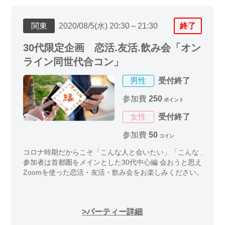
関東
2020/08/5(水) 20:30～21:30
終了
30代限定企画 恋活.友活.飲み会「オン
ライン同世代合コン」
男性
受付終了
参加費
250
ポイント
女性
受付終了
参加費
50
コイン
コロナ時期だからこそ「こんな人と会いたい」「こんな 人と話
参加者は首都圏をメインとした30代中心編 会おうと思えば会
Zoomを使った恋活・友活・飲み会をお楽しみください。
パーティー詳細