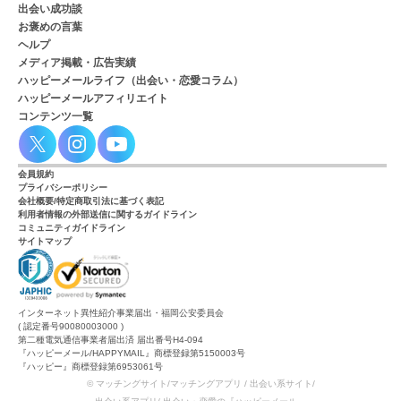
出会い成功談
お褒めの言葉
ヘルプ
メディア掲載・広告実績
ハッピーメールライフ（出会い・恋愛コラム）
ハッピーメールアフィリエイト
コンテンツ一覧
会員規約
プライバシーポリシー
会社概要/特定商取引法に基づく表記
利用者情報の外部送信に関するガイドライン
コミュニティガイドライン
サイトマップ
インターネット異性紹介事業届出・福岡公安委員会
( 認定番号90080003000 )
第二種電気通信事業者届出済 届出番号H4-094
『ハッピーメール/HAPPYMAIL』商標登録第5150003号
『ハッピー』商標登録第6953061号
© マッチングサイト/マッチングアプリ / 出会い系サイト/